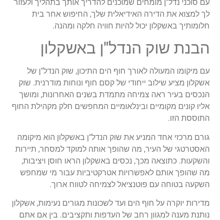
עם סוכני נדל"ן מומחים שמוכנים להדריך אותך בתהליך ולעזור
לך למצוא את הדירה האידיאלית שלך, החיפוש אחר בית
חלומותיך באשקלון יכול להיות חוויה חלקה ומהנה.
הבנת שוק הנדל"ן באשקלון
עם מיקומו המעולה לאורך חוף הים התיכון, שוק הנדל"ן של
אשקלון מציע שילוב ייחודי של קסם חוף ונוחות מודרנית. שוק
הנכסים בעיר ראה צמיחה מתמדת בשנים האחרונות, ומושך
אליו קונים מקומיים ובינלאומיים המחפשים חלק מקהילת החוף
התוססת הזו.
גורם מרכזי אחד המניע את שוק הנדל"ן באשקלון הוא מיקומה
האסטרטגי של העיר, מה שהופך אותה למוקד למסחר, תיירות
והשקעות. כתוצאה מכך, נכסים באשקלון הראו חוסן ויציבות,
מה שהופך אותם לאפשרויות אטרקטיביות עבור מי שמחפש
השקעה בטוחה עם פוטנציאל לצמיחה לטווח ארוך.
מדירות יוקרה על חוף הים ועד לשכונות מגורים נעימות, אשקלון
נותנת מענה למגוון רחב של העדפות ותקציבים. בין אם אתם