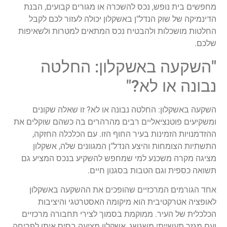
מחפשים בית נופש, נכס להשכרה או מגורים קבועים, הבנת
הדינמיקה של שוק הנדל"ן באשקלון יכולה לעזור לכם לקבל
החלטות מושכלות ולהבטיח נכס המתאים למטרות ולשאיפות
שלכם.
"השקעה באשקלון: החלטה
נבונה או לא?"
השקעה באשקלון: החלטה נבונה או לא? זו שאלה שקונים
ומשקיעים פוטנציאליים רבים מהרהרים בה כשהם שוקלים את
ההזדמנויות הזמינות בעיר החוף הזו. עם הכלכלה החזקה,
התשתיות הצומחות והיצע הנדל"ן המגוונים שלה, אשקלון
מציגה מקרה משכנע למי שמחפש להשקיע בנכס המציע גם
תשואה כספית וגם הטבות בסגנון חיים.
אחד הגורמים המרכזיים שהופכים את ההשקעה באשקלון
לאופציה אטרקטיבית הוא מיקומה האסטרטגי והיציבות
הכלכלית של העיר. ממוקמת בסמוך לצירי תחבורה מרכזיים
ועם מגזר תעשייתי משגשג, אשקלון מציעה בסיס איתן לפריחה