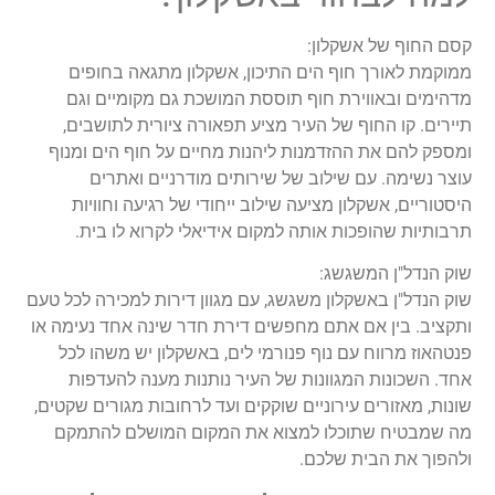
קסם החוף של אשקלון:
ממוקמת לאורך חוף הים התיכון, אשקלון מתגאה בחופים
מדהימים ובאווירת חוף תוססת המושכת גם מקומיים וגם
תיירים. קו החוף של העיר מציע תפאורה ציורית לתושבים,
ומספק להם את ההזדמנות ליהנות מחיים על חוף הים ומנוף
עוצר נשימה. עם שילוב של שירותים מודרניים ואתרים
היסטוריים, אשקלון מציעה שילוב ייחודי של רגיעה וחוויות
תרבותיות שהופכות אותה למקום אידיאלי לקרוא לו בית.
שוק הנדל"ן המשגשג:
שוק הנדל"ן באשקלון משגשג, עם מגוון דירות למכירה לכל טעם
ותקציב. בין אם אתם מחפשים דירת חדר שינה אחד נעימה או
פנטהאוז מרווח עם נוף פנורמי לים, באשקלון יש משהו לכל
אחד. השכונות המגוונות של העיר נותנות מענה להעדפות
שונות, מאזורים עירוניים שוקקים ועד לרחובות מגורים שקטים,
מה שמבטיח שתוכלו למצוא את המקום המושלם להתמקם
ולהפוך את הבית שלכם.