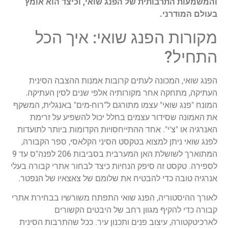
והמשמעות התרבותית של הפנג שואי, וכיצד הוא אומץ
בעולם המודרני.
מקורות הפנג שואי: איך הכל
התחיל?
הפנג שואי, המכונה לעתים קרובות אמנות ההצבה הסינית
העתיקה, מתחקה אחר מקורותיה אלפי שנים לסין העתיקה.
המונח "פנג שואי" עצמו מתורגם ל"רוח-מים" באנגלית, המשקף
את האמונה שסידור עצמים בחלל יכול להשפיע על זרימת
האנרגיה או "צ'י". אחד ההתייחסויות הקדומות ביותר לתועדות
לפנג שואי ניתן למצוא בטקסט הסיני הקלאסי, ספר הקבורה,
המתוארך לשושלת האן המערבית בסביבות 206 לפנה"ס עד 9
לספירה. טקסט זה סיפק הנחיות כיצד לבחור אתרי קבורה בעלי
אנרגיה טובה כדי להבטיח את שלומם של צאצאיו של הנפטר.
לאורך ההיסטוריה, הפנג שואי התפתח משורשיו בבחירת אתרי
קבורה כדי להקיף מגוון רחב של היבטים הקשורים
לארכיטקטורה, עיצוב פנים ותכנון עיר. ככל שהתרבות הסינית