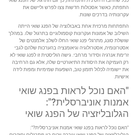
ככל שהחברה הסינית התפתחה, כך גם התרגול של הפנג שואי
התפתח, כאשר אסכולות חדשות צצו לפרש וליישם את
עקרונותיה בדרכים שונות.
התפתחות מרכזית אחת באבולוציה של הפנג שואי הייתה
השילוב של אמונות ועקרונות קוסמולוגיים בתרגול שלו. במהלך
שושלת סונג, מתרגלי פנג שואי החלו לשלב אלמנטים של
אסטרונומיה, אסטרולוגיה וגיאומנציה בהערכות שלהם לגבי
זרימת אנרגיה וסידור מרחבי. גישה הוליסטית זו לפנג שואי לא
רק העמיקה את היסודות התיאורטיים שלה, אלא גם הרחיבה
את יישומיה לכלול תזמון טוב, השפעות שמימיות ומפות לידה
אישיות.
"האם נוכל לראות בפנג שואי
אמנות אוניברסלית?":
הגלובליזציה של הפנג שואי
"האם נוכל לראות בפנג שואי אמנות אוניברסלית?":
הגלובליזציה של הפנג שואי עוררה ויכוח בין מתרגלים וחוקרים