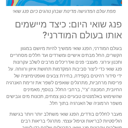
מפת עולם המדגישה מדינות שבהן נוהגים כיום פנג שואי
פנג שואי היום: כיצד מיישמים
אותו בעולם המודרני?
בעולם המודרני, הפנג שואי ממשיך להיות מיושם במגוון
הקשרים, החל מבתים אישיים ומשרדים ועד חללים מסחריים
ותכנון עירוני. מעצבי פנים ואדריכלים מרבים לשלב עקרונות
פנג שואי כדי ליצור סביבות המקדמות תחושת איזון ורווחה. על
ידי סידור רהיטים בקפידה, בחירת צבעים ואופטימיזציה של
פריסות מרחביות, מתרגלים שואפים לשפר את זרימת האנרגיה
החיובית, המכונה "צ'י", ברחבי החלל. בנוסף, מאמינים
שהשימוש באלמנטים טבעיים כגון צמחים, תכונות מים וגבישים
משפר הרמוניה של האנרגיה בתוך חלל.
מעבר לחללים בודדים, הפנג שואי משתלב יותר ויותר בגישות
הוליסטיות לבריאות וטיפול עצמי. מתרגלי בריאות רבים
משלבים עקרונות פנג שואי בתרגולים שלהם כדי לעזור