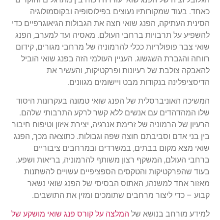
כאחד. בעוד שמקורותיו נעוצים בפילוסופיה ובקוסמולוגיה
הסינית העתיקה, הפנג שואי חצה את הגבולות הגיאוגרפיים כדי
להשפיע על תרבויות ברחבי העולם. מאסיה ועד למערב, הפנג
שואי צבר פופולריות ככלי להרמוניה של מרחבי מגורים, קידום
רווחה והגברת השגשוג. העניין העולמי הזה בפנג שואי הוביל
להאבקה צולבת של רעיונות ופרקטיקות, והעשיר את
הדיסציפלינה בנקודות מבט ויישומים מגוונים.
המשיכה האוניברסלית של הפנג שואי טמונה בעקרונות היסוד
שלו המהדהדים עם אנשים ללא קשר לרקע התרבותי שלהם.
הרעיון של הרמוניה של זרימת אנרגיה, יצירת איזון וטיפוח חיבור
בין בני אדם וסביבתם חוצה שפה וגבולות. כתוצאה מכך, הפנג
שואי מצא מקום בבתים, במשרדים ובמרחבים ציבוריים
ברחבי העולם, המשקף רצון משותף להרמוניה, בריאות ושפע.
בעוד שהפרקטיקות והטקסים הספציפיים עשויים להשתנות
מאזור אחד למשנהו, האתוס הבסיסי של הפנג שואי נשאר
קבוע – כדי ליצור מרחבים שתומכים ומזין את התושבים.
למידע מורחב בנושא של
המלצה על קורס פנג שואי מושקע של