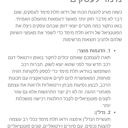
כשזה מגיע להצגת הכוח של וידאו תלת מימד לעסקים, שום
דבר לא מדבר חזק יותר מאשר דוגמאות מהעולם האמיתי.
בואו נחקור כמה מקרים יוצאי דופן שבהם עסקים ניצלו את
הפוטנציאל של וידאו תלת מימד כדי לשפר את מאמצי השיווק
שלהם ולהניב תוצאות מרשימות.
1. הדגמות מוצר:
תארו לעצמכם שאתם יכולים לחקור באופן וירטואלי דגם
רכב חדש עוד לפני שהוא יוצא לשוק. חברות רכב
השתמשו בווידאו תלת מימד כדי לספק ללקוחות חוויה
סוחפת, המאפשרת להם לקיים אינטראקציה עם תכונות
הרכב, לבצע נסיעות מבחן וירטואליות ולראות את עצמם
מאחורי ההגה. זה לא רק יוצר התרגשות אלא גם עוזר
לקונים פוטנציאליים לקבל החלטות רכישה מושכלות
יותר.
2. נדל"ן:
תעשיית הנדל"ן אימצה וידאו תלת מימד ככלי רב עוצמה
להצגת נכסים. עם סיורים וירטואליים, קונים פוטנציאליים