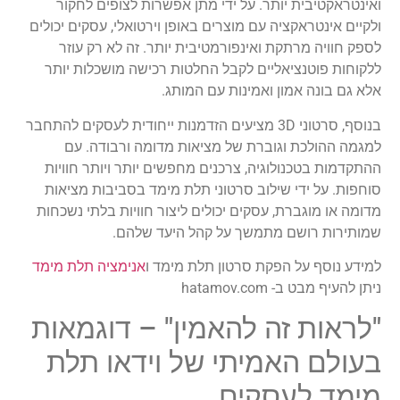
ואינטראקטיבית יותר. על ידי מתן אפשרות לצופים לחקור
ולקיים אינטראקציה עם מוצרים באופן וירטואלי, עסקים יכולים
לספק חוויה מרתקת ואינפורמטיבית יותר. זה לא רק עוזר
ללקוחות פוטנציאליים לקבל החלטות רכישה מושכלות יותר
אלא גם בונה אמון ואמינות עם המותג.
בנוסף, סרטוני 3D מציעים הזדמנות ייחודית לעסקים להתחבר
למגמה ההולכת וגוברת של מציאות מדומה ורבודה. עם
ההתקדמות בטכנולוגיה, צרכנים מחפשים יותר ויותר חוויות
סוחפות. על ידי שילוב סרטוני תלת מימד בסביבות מציאות
מדומה או מוגברת, עסקים יכולים ליצור חוויות בלתי נשכחות
שמותירות רושם מתמשך על קהל היעד שלהם.
למידע נוסף על הפקת סרטון תלת מימד ו
אנימציה תלת מימד
ניתן להעיף מבט ב- hatamov.com
"לראות זה להאמין" – דוגמאות
בעולם האמיתי של וידאו תלת
מימד לעסקים