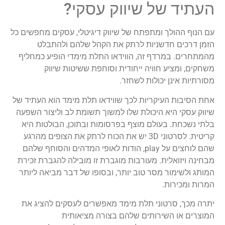
העתיד של שיווק עסקי?
עם הנוף ההולך ומתפתח של שיווק דיגיטלי, עסקים מחפשים כל
הזמן דרכים חדשניות לרתק את הקהל שלהם ולהתבלט
מהמתחרים. במרדף זה, הווידאו התלת מימדי הופיע כמחליף
משחקים, ומציע חוויה ייחודית וסוחפת ששיטות שיווק
מסורתיות אינן יכולות לשחזר.
אחת הסיבות העיקריות לכך שווידאו תלת מימד הוא העתיד של
שיווק עסקי היא היכולת שלו למשוך תשומת לב וליצור השפעה
בלתי נשכחת. בעולם מוצף בפרסומות ובתוכן, הבולטות היא
קריטית. לסרטוני 3D יש את הכוח לרתק את הצופים מהרגע
שהם לוחצים על play, הודות לאופי המדהים והסוחף שלהם
מבחינה ויזואלית. מעורבות מוגברת זו מובילה להגברת זכירת
המותג ולשימור מסר טוב יותר, ובסופו של דבר מביאה ליותר
המרות ומכירות.
יתרה מכך, סרטוני תלת מימד מאפשרים לעסקים להציג את
המוצרים או השירותים שלהם בצורה מציאותית