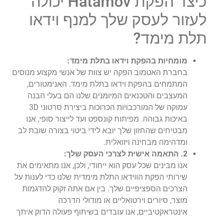
כיצד הפקת Hatamov יכולה
לעזור לעסק שלך למנף וידאו
תלת מימד?
מומחיות בהפקת וידאו בתלת מימד:
בחברת האטמוב הפקה יש צוות של אנשי מקצוע מנוסים
המתמחים בהפקת וידאו בתלת מימד. האנימטורים,
המעצבים והטכנאים המיומנים שלנו הם בעלי הבנה
עמוקה של המורכבויות הכרוכות ביצירת סרטוני 3D
באיכות גבוהה. מפיתוח קונספט ועד לייצור סופי, אנו
מבטיחים שהחזון שלך יובא לידי ביטוי בצורה שובת לב
ומדהימה מבחינה ויזואלית.
2. התאמה אישית לצרכי העסק שלך:
אנו מבינים שכל עסק הוא ייחודי, ולכן, אנו מתאימים את
שירותי הפקת הווידאו התלת מימדית שלנו כדי לענות על
הצרכים הספציפיים שלך. בין אם אתה זקוק להדגמות
מוצר, סיורים וירטואליים או מודולי הדרכה
אינטראקטיביים, אנו עובדים בשיתוף פעולה הדוק איתך