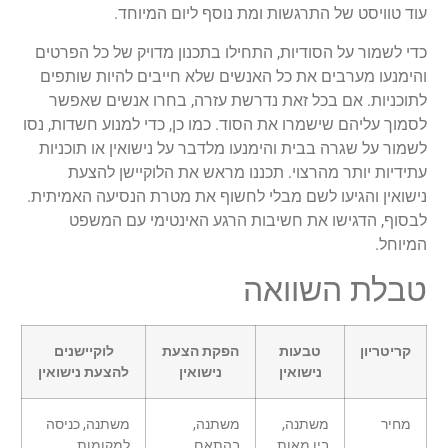
עוד טוויסט של התרגשות ומת נוסף ליום המיוחד.
כדי לשמור על הסודיות, התחילו בתכנון מדויק של כל הפרטים
והימנעו מערבים את כל האנשים שלא חייבים להיות שותפים
לתוכניות. אם בכל זאת נדרשת עזרה, בחרו אנשים שאפשר
לסמוך עליהם שישמרו את הסוד. כמו כן, כדי למנוע חשדות, נסו
לשמור על שגרה בבית והימנעו מלדבר על נישואין או תוכניות
עתידיות יותר מהרצוי. תכננו מראש את הלוקיישן להצעת
נישואין והגיעו לשם מבלי לחשוף את מטרת הנסיעה האמיתית.
לבסוף, הדגישו את חשיבות הרגע האינטימי עם המשפט
המיוחל.
טבלת השוואה
קריטריון
טבעות
הפקת הצעת
לוקיישנים
נישואין
נישואין
להצעת נישואין
מחיר
משתנה,
משתנה,
משתנה, כניסה
בין מאות
בהתאם
למקומות