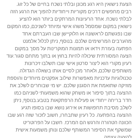
הצעת נישואין היא רגע מכונן ובלתי נשכח בחיים של כל זוג.
רבים מחפשים דרכים מקוריות וייחודיות להפוך את הרגע הזה
לבלתי נשכח. אחד הרעיונות המרתקים ביותר הוא להציע
נישואין במקום שמסמל משהו אישי ומיוחד לשניכם, כמו המקום
שבו נפגשתם לראשונה או הלוקיישן שבו העברתם אחד
מהערבים המרשימים שלכם. בנוסף, ניתן לכלול אלמנט
הפתעה בעזרת וידאו או תמונות המוקרינות על מסך במקום
הצעה המסורתית שיכולה להיות בחוץ או בתוך מתחם סגור.עוד
רעיון מקורי הוא ליצור סרטון אישי שבו תשלבו זיכרונות
משותפים שלכם, ולאחר מכן לסיים אותו בשאלה הגדולה.
טכנולוגיות עדכניות מאפשרות שילוב אפקטים מיוחדים והוספת
מוזיקה שתואמת את הסגנון שלכם. יש מי שבוחרים לשלב את
ההצעה בתוך סיפור או משחק שהוא משמעותי לשניהם כמו
חדר בריחה ייחודי או פעילות הרפתקאות בטבע.בנוסף, ניתן
לשלב מסיבת תחפושות או אירוע נושא שבו בסופו תגיע
ההצעה בהפתעה. כל רעיון שתבחרו, חשוב לזכור שזה רגע שבו
הכוונה הטהורה והרגש הם המרכז. חשבו על הפרוטריט
שמשקף את הסיפור המשותף שלכם ונותן משמעות אישית
להצעה עצמה.