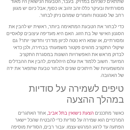
שתתאים לשניהם במדויק. בעבר, הטבעות הנישואין היו מאוד
מסורתיות ובעיקר כללו זהב זהוב או כסוף, אבל כיום יש מגוון
רחב של סגנונות וחומרים שמהם ניתן לבחור.
כדי לבחור את הטבעת המתאימה ביותר, ראשית יש להבין את
הסגנון האישי של בת הזוג. האם היא מעדיפה עיצובים קלאסיים
ומסורתיים, או שמא היא נוטה לכיוון מודרני וחדשני יותר? גם
שיקולי התקציב מהווים פקטור משמעותי בבחירה, ולכן כדאי
לבדוק מראש את האפשרויות השונות במסגרת התקציב
המיועד. חשוב ללמוד את עולם היהלומים, להבין את ההבדלים
והמשמעויות של חיתוכים שונים ולבחור טבעת שתפאר את ידה
של האהובה.
טיפים לשמירה על סודיות
במהלך ההצעה
כאשר מתכננים
הצעת נישואין בתל אביב
, אחד האתגרים
המרכזיים הוא שמירה על סודיות כדי להבטיח שהכל יישאר
הפתעה עד לרגע המרגש עצמו. עבור רבים, הסודיות מוסיפה