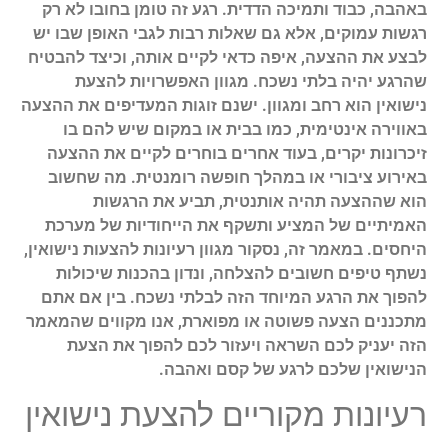
באהבה, כבוד ותמיכה הדדית. רגע זה טומן בחובו לא רק
רגשות עמוקים, אלא גם שאלות רבות לגבי האופן שבו יש
לבצע את ההצעה, איפה כדאי לקיים אותה, וכיצד להבטיח
שהרגע יהיה בלתי נשכח. מגוון האפשרויות להצעת
נישואין הוא רחב ומגוון. ישנם זוגות המעדיפים את ההצעה
באווירה אינטימית, כמו בבית או במקום שיש להם בו
זיכרונות יקרים, בעוד אחרים בוחרים לקיים את ההצעה
באירוע ציבורי או במהלך חופשה רומנטית. מה שחשוב
הוא שההצעה תהיה אותנטית, תביע את הרגשות
האמיתיים של המציע ותשקף את הייחודיות של מערכת
היחסים. במאמר זה, נסקור מגוון רעיונות להצעות נישואין,
נשתף טיפים חשובים להצלחה, ונדון בהכנות שיכולות
להפוך את הרגע המיוחד הזה לבלתי נשכח. בין אם אתם
מתכננים הצעה פשוטה או מפוארת, אנו מקווים שהמאמר
הזה יעניק לכם השראה ויעזור לכם להפוך את הצעת
הנישואין שלכם לרגע של קסם ואהבה.
רעיונות מקוריים להצעת נישואין