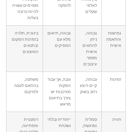
לאלפי
להפקה
מסוימים עשויה
שקלים
להיות כרוכה
בעלות
גמישות
גבוהה,
גבוהה, תיאום
בינונית, תלויה
והתאמה
ניתן
מלא עם
בזמינות המקום
אישית
להתאים
המפיקים
ובתנאים
אישית
המוצעים
מספר
עיצובים
זמינות
גבוהה,
גובה, אך עבור
משתנה,
קיים היצע
הפקות
בהתאם לעונה
רחב בשוק
מורכבות יש
ולמיקום
צורך בתיאום
מראש
חוויה
סמלית
ייחודית ובלתי
רומנטית
ומרגשת,
נשכחת
ומפתיעה,
נמשכת
תלויה בנוף