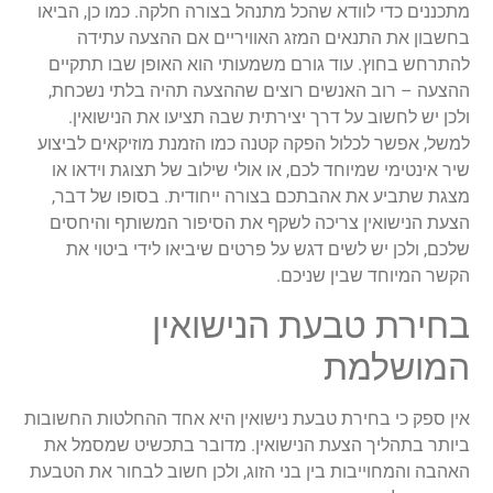
מתכננים כדי לוודא שהכל מתנהל בצורה חלקה. כמו כן, הביאו
בחשבון את התנאים המזג האוויריים אם ההצעה עתידה
להתרחש בחוץ. עוד גורם משמעותי הוא האופן שבו תתקיים
ההצעה – רוב האנשים רוצים שההצעה תהיה בלתי נשכחת,
ולכן יש לחשוב על דרך יצירתית שבה תציעו את הנישואין.
למשל, אפשר לכלול הפקה קטנה כמו הזמנת מוזיקאים לביצוע
שיר אינטימי שמיוחד לכם, או אולי שילוב של תצוגת וידאו או
מצגת שתביע את אהבתכם בצורה ייחודית. בסופו של דבר,
הצעת הנישואין צריכה לשקף את הסיפור המשותף והיחסים
שלכם, ולכן יש לשים דגש על פרטים שיביאו לידי ביטוי את
הקשר המיוחד שבין שניכם.
בחירת טבעת הנישואין
המושלמת
אין ספק כי בחירת טבעת נישואין היא אחד ההחלטות החשובות
ביותר בתהליך הצעת הנישואין. מדובר בתכשיט שמסמל את
האהבה והמחוייבות בין בני הזוג, ולכן חשוב לבחור את הטבעת