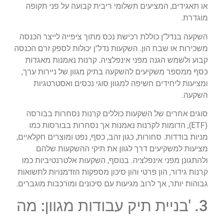
או תאגידים, המציעים תשלומי ריבית קבועה על פני תקופה
מוגדרת.
השקעה בנדל"ן כוללת רכישת נכס מתוך ציפייה לייצר הכנסה
משכירות או שבח הון. השקעות נדל"ן יכולות לספק זרם הכנסה
קבוע ולשמש הגנה מפני אינפלציה. קרנות נאמנות מאגדות
כסף ממספר משקיעים להשקעה בתיק מגוון של ניירות ערך,
ומציעות ליחידים חשיפה למגוון סוגי נכסים ואסטרטגיות
השקעה.
סוגים אחרים של השקעות כוללים קרנות נסחרות בבורסה
(ETF), הדומות לקרנות נאמנות אך נסחרות בבורסות כמו
מניות בודדות. סחורות, כגון זהב, כסף, נפט ומוצרים חקלאיים,
מציעות למשקיעים דרך לגוון את תיקי ההשקעות שלהם
ולהתגונן מפני אינפלציה. בנוסף, השקעות אלטרנטיביות כמו
קרנות גידור, הון פרטי והון סיכון מספקות הזדמנויות לתשואות
גבוהות יותר, אך לרוב מגיעות עם סיכונים ומורכבות מוגברים.
3. 'בניית תיק עבודות מגוון: מה