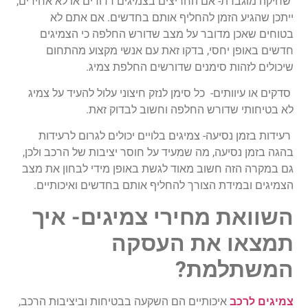
שחיקה מוגברת- אם החריצים בצמיגים רדודים או לא אחידים,
ייתכן שהגיע הזמן להחליף אותם בחדשים. אם אתם לא
בטוחים שאכן מדובר על מצב שדורש החלפה כי הצמיגים
חדשים באופן יחסי, בדקו זאת עם אנשי מקצוע מהתחום
שיכולים לזהות סימנים שדורשים החלפת צמיג.
סדקים או עיוותים- כל סימן לנזק חיצוני עלול להעיד על צמיג
לא בטיחותי שדורש החלפה וחשוב לבדוק זאת.
רעידות בזמן נסיעה- צמיגים בלויים יכולים לגרום לרעידות
בהגה בזמן נסיעה, מה שמעיד על חוסר יציבות של הרכב ולכן,
גם במקרה הזה חשוב מאוד לגשת באופן מידי לבחון את מצב
הצמיגים ובמידת הצורך להחליף אותם בחדשים ואיכותיים.
השוואת מחירי צמיגים- איך
תמצאו את העסקה
המשתלמת?
צמיגים לרכב
איכותיים הם השקעה בבטיחות וביציבות הרכב,