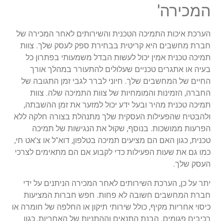
המכירה'
הערכת איכות התמיכה הטכנית והשירותים לאחר המכירה של
חברת מחשבים היא קריטית בבחירת ספק לעסק שלך. צוות
תמיכה טכנית אמין יכול לעשות הבדל משמעותי בפתרון כל
בעיה או אתגרים טכניים שעלולים להתעורר במהלך אורך
החיים של המחשבים שלך. חיוני לברר לגבי זמן התגובה של
החברה, הזמינות והמומחיות של צוות התמיכה שלה. צוות
תמיכה טכנית מהיר ובעל ידע יכול למזער את זמן ההשבתה,
ולהבטיח שהפעילות העסקית שלך מתנהלת בצורה חלקה ללא
הפרעות ממושכות. בנוסף, שקול את הנגישות של תמיכה
טכנית, כגון האם הם מציעים תמיכה בטלפון, דוא"ל או צ'אט חי,
כמו גם את שעות הפעילות כדי לקבוע אם הם מתאימים לצרכי
העסק שלך.
יתר על כן, הערכת השירותים לאחר המכירה הניתנים על ידי
חברת המחשבים חשובה לא פחות. חפש חברות המציעות
כיסוי אחריות מקיף, כולל שירותי תיקון או החלפה של חומרה או
רכיבים פגומים. הבנת התנאים וההתניות של האחריות, כגון