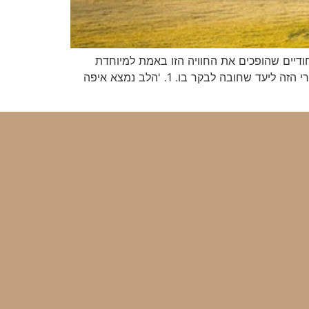
ודיים שהופכים את החוויה הזו באמת למיוחדת
במינה, וחושף את התרבות מחממת הלב, הנופים הציוריים, המטבח הילידי והמסורות המרתקות שהופכות את האזור הכפרי הזה ליעד שחובה לבקר בו. 1. 'הלב נמצא איפה